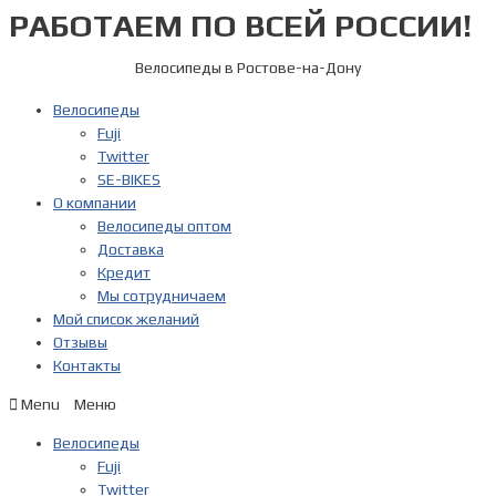
РАБОТАЕМ ПО ВСЕЙ РОССИИ!
Перейти
к
содержимому
Велосипеды в Ростове-на-Дону
Велосипеды
Fuji
Twitter
SE-BIKES
О компании
Велосипеды оптом
Доставка
Кредит
Мы сотрудничаем
Мой список желаний
Отзывы
Контакты
Menu
Велосипеды
Fuji
Twitter