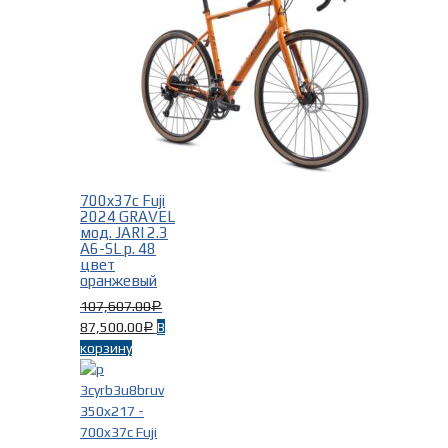
700x37c Fuji
2024 GRAVEL
мод. JARI 2.3
A6-SL р. 48
цвет
оранжевый
107,607.00
Р
87,500.00
В
Р
корзину