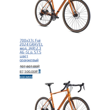
700x37c Fuji
2024 GRAVEL
мод. JARI 2.3
A6-SL р. 57.5
цвет
оранжевый
107,607.00
Р
87,500.00
В
Р
корзину