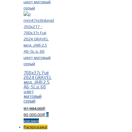
700x37c Fuji
2024 GRAVEL
мод. JARI 2.5
A6-SL р. 60
цвет
матовый
серый
97,984.00
Р
80,000.00
В
Р
корзину
Распродажа!