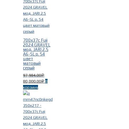
Диаметр колес
-
700x37c
(13)
700x40c
(3)
Нет значений
(1)
700x37c Fuji
2024 GRAVEL
мод. JARI 2.5
A6-SL р. 54
цвет
матовый
серый
97,984.00
Р
Пол/Возраст
-
80,000.00
В
Р
корзину
Женские
(17)
Мужские
(17)