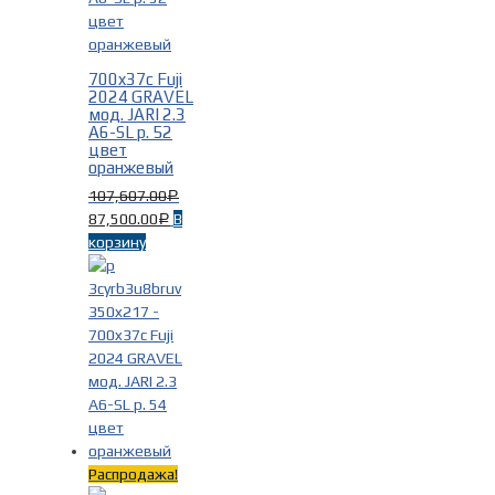
700x37c Fuji
2024 GRAVEL
мод. JARI 2.3
A6-SL р. 52
цвет
оранжевый
107,607.00
Р
87,500.00
В
Р
корзину
Распродажа!