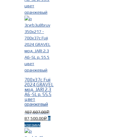
700x37c Fuji
2024 GRAVEL
мод. JARI 2.3
A6-SL р. 55.5
цвет
оранжевый
107,607.00
Р
87,500.00
В
Р
корзину