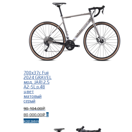
700x37c Fuji
2024 GRAVEL
мод. JARI 2.5
A2-SL р.48
цвет
матовый
серый
90,104.00
Р
80,000.00
В
Р
корзину