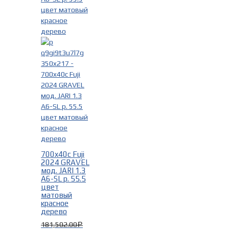
700x40c Fuji
2024 GRAVEL
мод. JARI 1.3
A6-SL р. 55.5
цвет
матовый
красное
дерево
181,502.00
Р