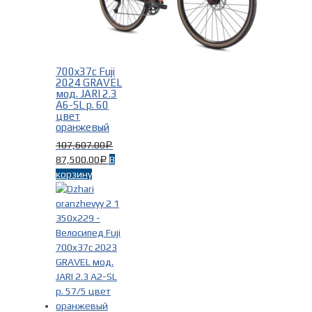
700x37c Fuji
2024 GRAVEL
мод. JARI 2.3
A6-SL р. 60
цвет
оранжевый
107,607.00
Р
87,500.00
В
Р
корзину