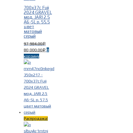
700x37c Fuji
2024 GRAVEL
мод. JARI 2.5
Фильтр
A6-SL р. 55.5
цвет
матовый
серый
97,984.00
Р
80,000.00
В
Р
корзину
Распродажа!