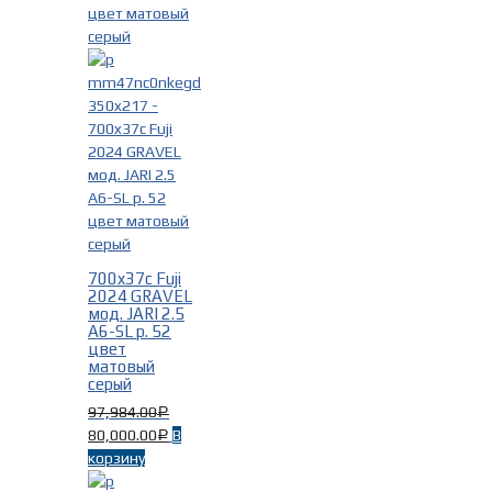
Fuji
(17)
Год выпуска
-
700x37c Fuji
2024 GRAVEL
2023г.
(1)
мод. JARI 2.5
2024г.
(16)
A6-SL р. 52
цвет
матовый
серый
97,984.00
Р
80,000.00
В
Р
корзину