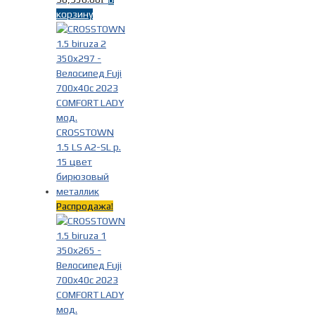
Год выпуска
-
корзину
2015г.
(3)
2021г.
(1)
2023г.
(1)
2024г.
(2)
Размер рамы
-
Распродажа!
15 дюймов
(1)
47см
(1)
52см
(1)
Fuji XS 49см рост 152-163см
(3)
Fuji XS 52см рост 158-168см
(1)