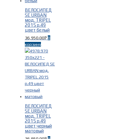
ВЕЛОСИПЕД
Fuji
(4)
SE URBAN
SE-BIKES
(3)
мод. TRIPEL
2015 р.49
цвет белый
36,950.00
В
Р
корзину
Модель
-
CROSSTOWN
(1)
FEATHER
(1)
JARI
(1)
SPORTIF
(1)
ВЕЛОСИПЕД
SE URBAN
TRIPEL
(3)
мод. TRIPEL
2015 р.49
цвет черный
матовый
36,950.00
В
Р