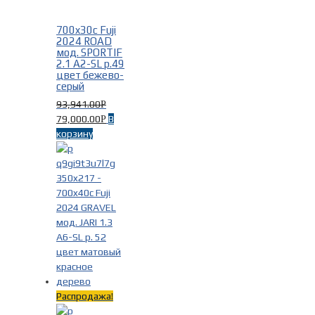
700x30c Fuji
2024 ROAD
мод. SPORTIF
2.1 A2-SL р.49
цвет бежево-
серый
93,941.00
Р
79,000.00
В
Р
корзину
Распродажа!