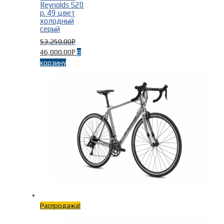
Reynolds 520
р. 49 цвет
холодный
серый
53,250.00
Р
46,000.00
В
Р
корзину
Распродажа!