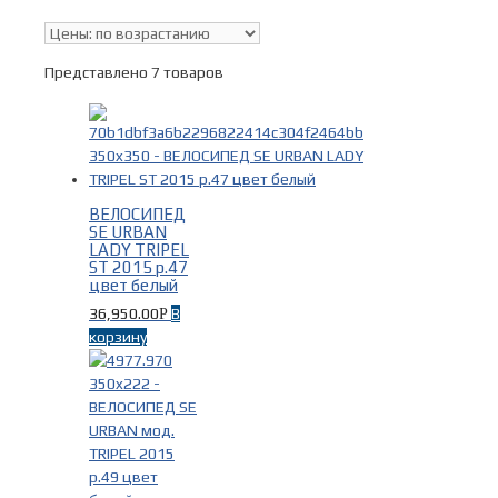
В наличии
Представлено 7 товаров
Поиск по цене
Тип
ВЕЛОСИПЕД
SE URBAN
LADY TRIPEL
ST 2015 р.47
Городские велосипеды
(3)
цвет белый
Дорожные велосипеды
(4)
36,950.00
В
Р
Фитнес велосипеды
(1)
корзину
Шоссейные велосипеды
(3)
Бренды
-