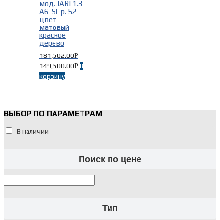
мод. JARI 1.3
A6-SL р. 52
цвет
матовый
красное
дерево
181,502.00
Р
149,500.00
В
Р
корзину
ВЫБОР ПО ПАРАМЕТРАМ
В наличии
Поиск по цене
Тип