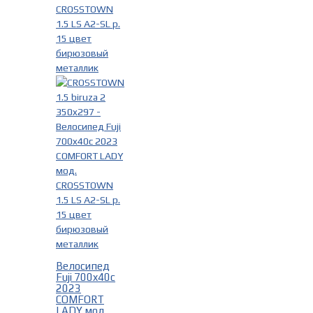
Диаметр колес
-
28 дюймов
(3)
700x25c
(1)
700x30c
(1)
700x40c
(2)
Пол/Возраст
-
Женские
(5)
Мужские
(5)
Велосипед
Fuji 700x40c
2023
COMFORT
LADY мод.