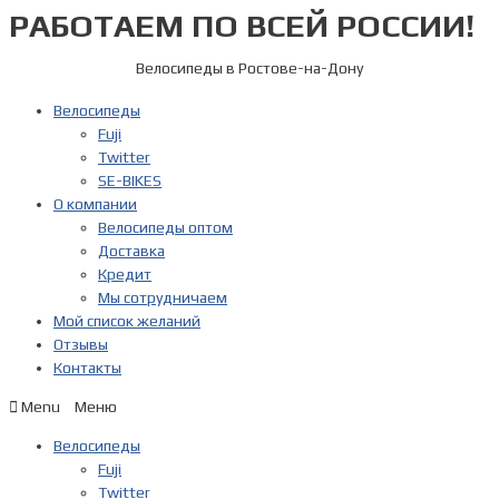
РАБОТАЕМ ПО ВСЕЙ РОССИИ!
Перейти
к
содержимому
Велосипеды в Ростове-на-Дону
Велосипеды
Fuji
Twitter
SE-BIKES
О компании
Велосипеды оптом
Доставка
Кредит
Мы сотрудничаем
Мой список желаний
Отзывы
Контакты
Menu
Велосипеды
Fuji
Twitter