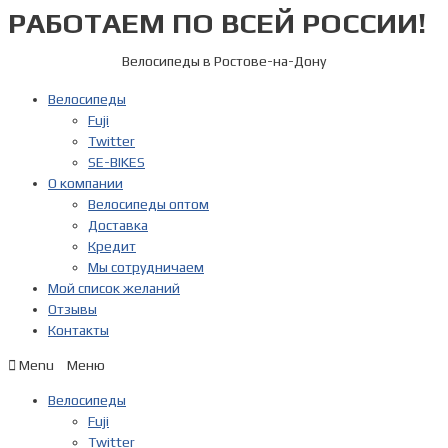
РАБОТАЕМ ПО ВСЕЙ РОССИИ!
Перейти
к
содержимому
Велосипеды в Ростове-на-Дону
Велосипеды
Fuji
Twitter
SE-BIKES
О компании
Велосипеды оптом
Доставка
Кредит
Мы сотрудничаем
Мой список желаний
Отзывы
Контакты
Menu
Велосипеды
Fuji
Twitter