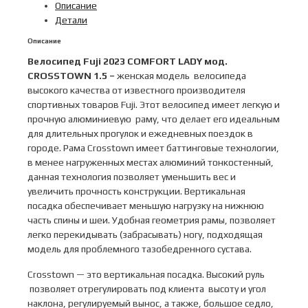
Описание
COMFORT
Детали
LADY
мод.
Описание
CROSSTOWN
Велосипед
Fuji 2023 COMFORT LADY
мод
.
1.5
CROSSTOWN 1.5 –
женская модель велосипеда
LS
высокого качества от известного производителя
USA
спортивных товаров Fuji. Этот велосипед имеет легкую и
A2-
прочную алюминиевую раму, что делает его идеальным
SL
для длительных прогулок и ежедневных поездок в
р.
городе. Рама Crosstown имеет баттинговые технологии,
17
в менее нагруженных местах алюминий тонкостенный,
цв.
данная технология позволяет уменьшить вес и
бирюзовый
увеличить прочность конструкции. Вертикальная
металлик
посадка обеспечивает меньшую нагрузку на нижнюю
700x35
часть спины и шеи. Удобная геометрия рамы, позволяет
легко перекидывать (забрасывать) ногу, подходящая
модель для проблемного тазобедренного сустава.
Crosstown — это вертикальная посадка. Высокий руль
позволяет отрегулировать под клиента высоту и угол
наклона, регулируемый вынос, а также, большое седло,