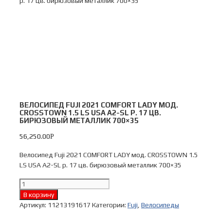
р. 17 цв. бирюзовый металлик 700×35
ВЕЛОСИПЕД FUJI 2021 COMFORT LADY МОД.
CROSSTOWN 1.5 LS USA A2-SL Р. 17 ЦВ.
БИРЮЗОВЫЙ МЕТАЛЛИК 700×35
56,250.00
Р
Велосипед Fuji 2021 COMFORT LADY мод. CROSSTOWN 1.5
LS USA A2-SL р. 17 цв. бирюзовый металлик 700×35
Количество
Велосипед
В корзину
Fuji
Артикул:
11213191617
Категории:
Fuji
,
Велосипеды
2021