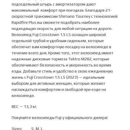
подседельный штырь с амортизатором дают
максимальный комфорт при поездках. Благодаря 21-
скоростной трансмиссии Shimano Tourney с технологией
Rapidfire Plus вы сможете подобрать наиболее
подходящую скорость для любой ситуации на дороге.
Велосипед Fuji Crosstown 1.5 LS оснащен широкой
седельной трубой и удобным сиденьем, которые
обеспечат вам комфортную посадку на велосипеде в
течение всего дня. Кроме того, этот велосипед имеет
надежные дисковые тормоза Tektro M282, которые
обеспечивают безопасность и уверенность во время
езды. Добавьте стиль и удобство в свою ежедневную
жизнь с Fuji Crosstown 1.5 LS (2023) — идеальным
выбором для активных женщин, которые желают
наслаждаться комфортом и свободой при езде на
велосипеде.
ВЕС — 13,3 кг.
Покупайте велосипеды Fuji у официального дилера!
Sizes:
S, M, L