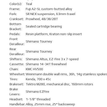
Color(s):
Teal
Frame:
Fuji A2-SL custom-butted alloy
Fork:
SR NEX suspension, 63mm travel
Crankset:
Prowheel, 48/38/28T
Bottom
Sealed cartridge bearing
Bracket:
Pedals:
Resin platform, Kraton non-slip insert
Front
Shimano Tourney
Derailleur:
Rear
Shimano Tourney
Derailleur:
Shifters:
Shimano Altus, EZ-Fire 3 x 7-speed
Cassette:
Shimano 14-34T freewheel
Chain:
KMC HV500
Wheelset:
Weinmann double wall rims, 36h, 14g stainless spoke
Tires:
Kenda, 700 x 45c
Brakeset:
Tektro M280, mechanical disc, 160mm rotors
Brake
Shimano EZFire
Levers:
Headset:
1-1/8” threaded
Handlebar:
Alloy, 25mm rise, 25° backsweep