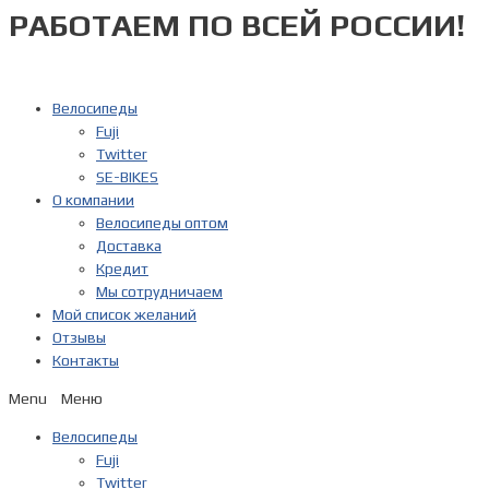
РАБОТАЕМ ПО ВСЕЙ РОССИИ!
Перейти
к
содержимому
Велосипеды
Fuji
Twitter
SE-BIKES
О компании
Велосипеды оптом
Доставка
Кредит
Мы сотрудничаем
Мой список желаний
Отзывы
Контакты
Menu
Велосипеды
Fuji
Twitter