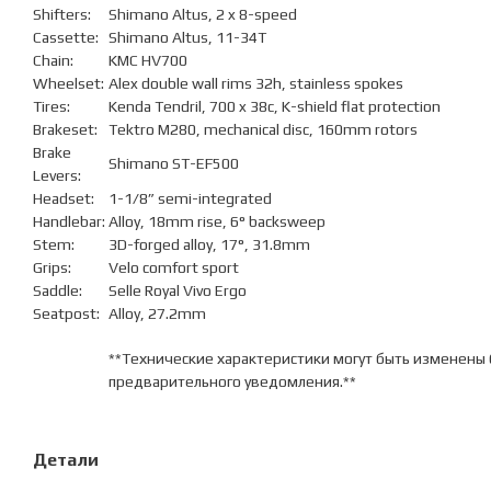
Shifters:
Shimano Altus, 2 x 8-speed
Cassette:
Shimano Altus, 11-34T
Chain:
KMC HV700
Wheelset:
Alex double wall rims 32h, stainless spokes
Tires:
Kenda Tendril, 700 x 38c, K-shield flat protection
Brakeset:
Tektro M280, mechanical disc, 160mm rotors
Brake
Shimano ST-EF500
Levers:
Headset:
1-1/8” semi-integrated
Handlebar:
Alloy, 18mm rise, 6° backsweep
Stem:
3D-forged alloy, 17°, 31.8mm
Grips:
Velo comfort sport
Saddle:
Selle Royal Vivo Ergo
Seatpost:
Alloy, 27.2mm
**Технические характеристики могут быть изменены 
предварительного уведомления.**
Детали