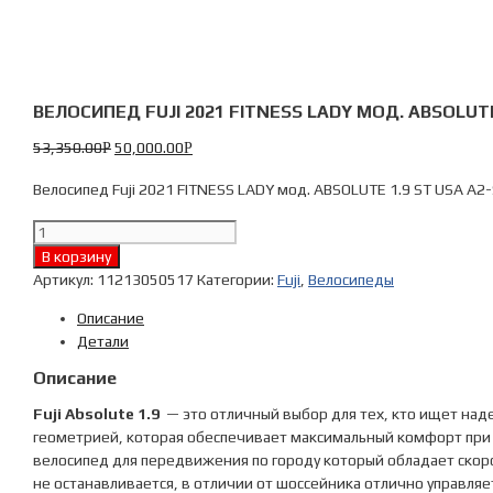
ВЕЛОСИПЕД FUJI 2021 FITNESS LADY МОД. ABSOLUTE 
53,350.00
50,000.00
Р
Р
Велосипед Fuji 2021 FITNESS LADY мод. ABSOLUTE 1.9 ST USA A2-
Количество
Велосипед
В корзину
Fuji
Артикул:
11213050517
Категории:
Fuji
,
Велосипеды
2021
Описание
FITNESS
Детали
LADY
мод.
Описание
ABSOLUTE
Fuji Absolute 1.9
— это отличный выбор для тех, кто ищет на
1.9
геометрией, которая обеспечивает максимальный комфорт при 
ST
велосипед для передвижения по городу который обладает скор
USA
не останавливается, в отличии от шоссейника отлично управляе
A2-