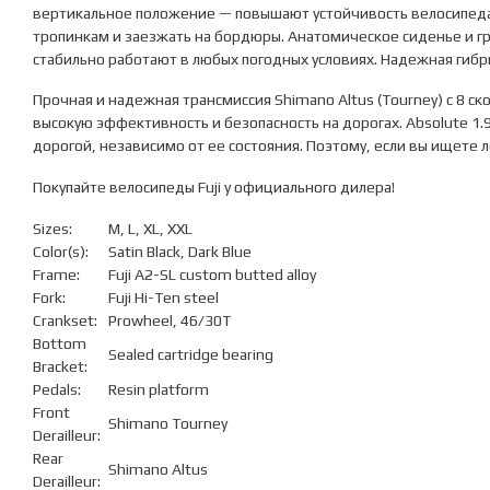
вертикальное положение — повышают устойчивость велосипеда
SL
тропинкам и заезжать на бордюры. Анатомическое сиденье и гр
р.
стабильно работают в любых погодных условиях. Надежная гиб
17
цв.
Прочная и надежная трансмиссия Shimano Altus (Tourney) с 8 
Серый
высокую эффективность и безопасность на дорогах. Absolute 
700x35c
дорогой, независимо от ее состояния. Поэтому, если вы ищете 
Покупайте велосипеды Fuji у официального дилера!
Sizes:
M, L, XL, XXL
Color(s):
Satin Black, Dark Blue
Frame:
Fuji A2-SL custom butted alloy
Fork:
Fuji Hi-Ten steel
Crankset:
Prowheel, 46/30T
Bottom
Sealed cartridge bearing
Bracket:
Pedals:
Resin platform
Front
Shimano Tourney
Derailleur:
Rear
Shimano Altus
Derailleur: