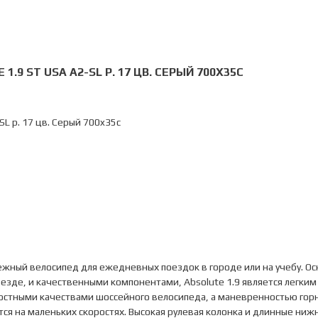
1.9 ST USA A2-SL Р. 17 ЦВ. СЕРЫЙ 700X35C
SL р. 17 цв. Серый 700x35c
дежный велосипед для ежедневных поездок в городе или на учебу. 
езде, и качественными компонентами, Absolute 1.9 является легким
остными качествами шоссейного велосипеда, а маневренностью горн
тся на маленьких скоростях. Высокая рулевая колонка и длинные ниж