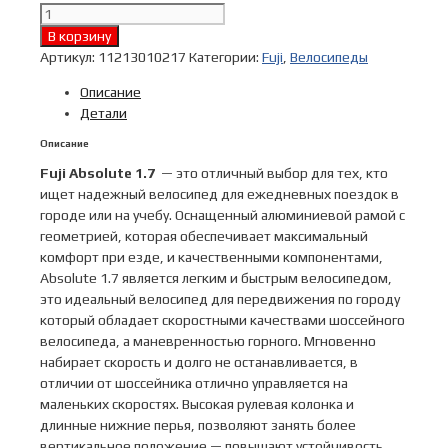
Количество
Велосипед
В корзину
Fuji
Артикул:
11213010217
Категории:
Fuji
,
Велосипеды
2021
Описание
FITNESS
Детали
мод.
ABSOLUTE
Описание
1.7
Fuji Absolute 1.7
— это отличный выбор для тех, кто
USA
ищет надежный велосипед для ежедневных поездок в
A2-
городе или на учебу. Оснащенный алюминиевой рамой с
SL
геометрией, которая обеспечивает максимальный
р.
комфорт при езде, и качественными компонентами,
17
Absolute 1.7 является легким и быстрым велосипедом,
цв.
это идеальный велосипед для передвижения по городу
теплый
который обладает скоростными качествами шоссейного
металлик
велосипеда, а маневренностью горного. Мгновенно
700x35c
набирает скорость и долго не останавливается, в
отличии от шоссейника отлично управляется на
маленьких скоростях. Высокая рулевая колонка и
длинные нижние перья, позволяют занять более
вертикальное положение — повышают устойчивость