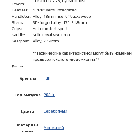
Tektro HD-275, hydraulic disc
Levers:
Headset:
1-1/8” semi-integrated
Handlebar:
Alloy, 18mm rise, 6° backsweep
Stem:
3D-forged alloy, 17°, 31.8mm
Grips:
Velo comfort sport
Saddle:
Selle Royal Vivo Ergo
Seatpost:
Alloy, 27.2mm
**Технические характеристики могут быть изменен
предварительного уведомления.**
Детали
Fuji
Бренды
2021г.
Год выпуска
Серебряный
Цвета
Материал
Алюминий
рамы