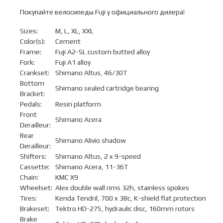
Покупайте велосипеды Fuji у официального дилера!
Sizes:
M, L, XL, XXL
Color(s):
Cement
Frame:
Fuji A2-SL custom butted alloy
Fork:
Fuji A1 alloy
Crankset:
Shimano Altus, 46/30T
Bottom
Shimano sealed cartridge bearing
Bracket:
Pedals:
Resin platform
Front
Shimano Acera
Derailleur:
Rear
Shimano Alivio shadow
Derailleur:
Shifters:
Shimano Altus, 2 x 9-speed
Cassette:
Shimano Acera, 11-36T
Chain:
KMC X9
Wheelset:
Alex double wall rims 32h, stainless spokes
Tires:
Kenda Tendril, 700 x 38c, K-shield flat protection
Brakeset:
Tektro HD-275, hydraulic disc, 160mm rotors
Brake