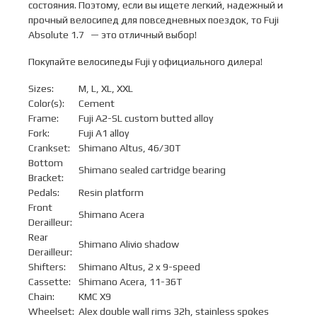
состояния. Поэтому, если вы ищете легкий, надежный и
прочный велосипед для повседневных поездок, то Fuji
Absolute 1.7 — это отличный выбор!
Покупайте велосипеды Fuji у официального дилера!
Sizes:
M, L, XL, XXL
Color(s):
Cement
Frame:
Fuji A2-SL custom butted alloy
Fork:
Fuji A1 alloy
Crankset:
Shimano Altus, 46/30T
Bottom
Shimano sealed cartridge bearing
Bracket:
Pedals:
Resin platform
Front
Shimano Acera
Derailleur:
Rear
Shimano Alivio shadow
Derailleur:
Shifters:
Shimano Altus, 2 x 9-speed
Cassette:
Shimano Acera, 11-36T
Chain:
KMC X9
Wheelset:
Alex double wall rims 32h, stainless spokes