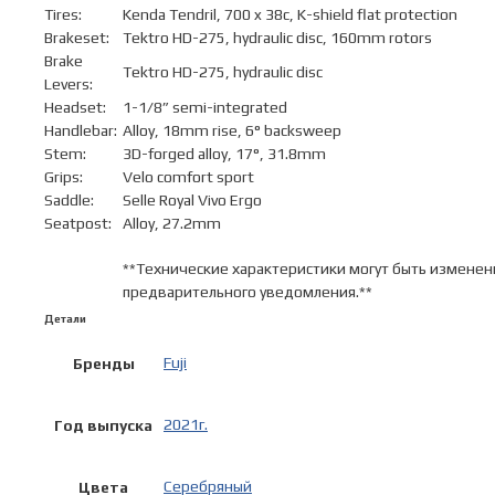
Tires:
Kenda Tendril, 700 x 38c, K-shield flat protection
Brakeset:
Tektro HD-275, hydraulic disc, 160mm rotors
Brake
Tektro HD-275, hydraulic disc
Levers:
Headset:
1-1/8” semi-integrated
Handlebar:
Alloy, 18mm rise, 6° backsweep
Stem:
3D-forged alloy, 17°, 31.8mm
Grips:
Velo comfort sport
Saddle:
Selle Royal Vivo Ergo
Seatpost:
Alloy, 27.2mm
**Технические характеристики могут быть изменен
предварительного уведомления.**
Детали
Fuji
Бренды
2021г.
Год выпуска
Серебряный
Цвета