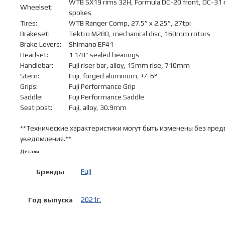
WTB SX19 rims 32H, Formula DC-20 front, DC-31 r
Wheelset:
spokes
Tires:
WTB Ranger Comp, 27.5” x 2.25”, 27tpi
Brakeset:
Tektro M280, mechanical disc, 160mm rotors
Brake Levers:
Shimano EF41
Headset:
1 1/8” sealed bearings
Handlebar:
Fuji riser bar, alloy, 15mm rise, 710mm
Stem:
Fuji, forged aluminum, +/-6°
Grips:
Fuji Performance Grip
Saddle:
Fuji Performance Saddle
Seat post:
Fuji, alloy, 30.9mm
**Технические характеристики могут быть изменены без пре
уведомления.**
Детали
Fuji
Бренды
2021г.
Год выпуска