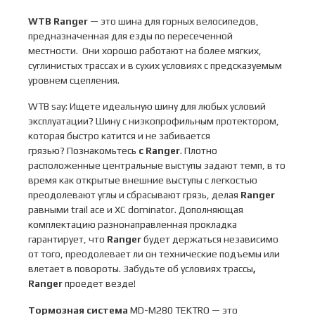
WTB Ranger
— это шина для горных велосипедов,
предназначенная для езды по пересеченной
местности. Они хорошо работают на более мягких,
суглинистых трассах и в сухих условиях с предсказуемым
уровнем сцепления.
WTB say: Ищете идеальную шину для любых условий
эксплуатации? Шину с низкопрофильным протектором,
которая быстро катится и не забивается
грязью? Познакомьтесь
с Ranger
. Плотно
расположенные центральные выступы задают темп, в то
время как открытые внешние выступы с легкостью
преодолевают углы и сбрасывают грязь, делая
Ranger
равными trail ace и XC dominator. Дополняющая
комплектацию разнонаправленная прокладка
гарантирует, что
Ranger
будет держаться независимо
от того, преодолевает ли он технические подъемы или
влетает в повороты. Забудьте об условиях трассы
,
Ranger
проедет везде!
Тормозная система
MD-M280 TEKTRO — это