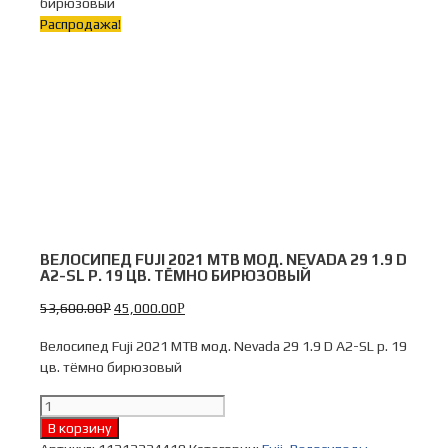
бирюзовый
Распродажа!
ВЕЛОСИПЕД FUJI 2021 MTB МОД. NEVADA 29 1.9 D
A2-SL Р. 19 ЦВ. ТЁМНО БИРЮЗОВЫЙ
53,600.00
45,000.00
Р
Р
Велосипед Fuji 2021 MTB мод. Nevada 29 1.9 D A2-SL р. 19
цв. тёмно бирюзовый
Количество
Велосипед
В корзину
Fuji