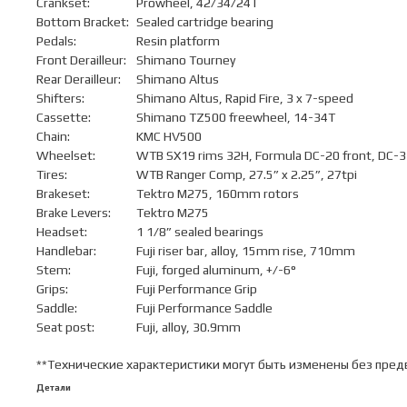
Crankset:
Prowheel, 42/34/24T
Bottom Bracket:
Sealed cartridge bearing
Pedals:
Resin platform
Front Derailleur:
Shimano Tourney
Rear Derailleur:
Shimano Altus
Shifters:
Shimano Altus, Rapid Fire, 3 x 7-speed
Cassette:
Shimano TZ500 freewheel, 14-34T
Chain:
KMC HV500
Wheelset:
WTB SX19 rims 32H, Formula DC-20 front, DC-31
Tires:
WTB Ranger Comp, 27.5” x 2.25”, 27tpi
Brakeset:
Tektro M275, 160mm rotors
Brake Levers:
Tektro M275
Headset:
1 1/8” sealed bearings
Handlebar:
Fuji riser bar, alloy, 15mm rise, 710mm
Stem:
Fuji, forged aluminum, +/-6°
Grips:
Fuji Performance Grip
Saddle:
Fuji Performance Saddle
Seat post:
Fuji, alloy, 30.9mm
**Технические характеристики могут быть изменены без пред
Детали