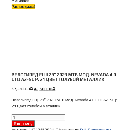
металлик
Распродажа!
ВЕЛОСИПЕД FUJI 29″ 2023 MTB МОД. NEVADA 4.0
LTD A2-SL Р. 21 ЦВЕТ ГОЛУБОЙ МЕТАЛЛИК
57,113.00
42,500.00
Р
Р
Велосипед Fuji 29″ 2023 MTB мод. Nevada 4.0 LTD A2-SL р.
21 цвет голубой металлик
Количество
Велосипед
В корзину
Fuji
Артикул:
11212450921-C
Категории:
Fuji
,
Велосипеды