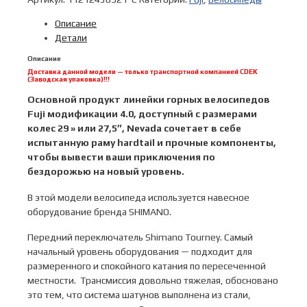
29"
Описание
2023
Детали
MTB
мод.
Описание
Nevada
Доставка данной модели — только транспортной компанией CDEK
(Заводская упаковка)!!!
4.0
LTD
Основной продукт линейки горных велосипедов
A2-
Fuji модификации 4.0, доступный с размерами
SL
колес 29 » или 27,5″, Nevada сочетает в себе
р.
испытанную раму hardtail и прочные компоненты,
21
чтобы вывести ваши приключения по
цвет
бездорожью на новый уровень.
голубой
В этой модели велосипеда используется навесное
металлик
оборудование бренда SHIMANO.
Передний переключатель Shimаnо Тоurnеy. Самый
начальный уровень оборудования — подходит для
размеренного и спокойного катания по пересеченной
местности. Трансмиссия довольно тяжелая, обосновано
это тем, что система шатунов выполнена из стали,