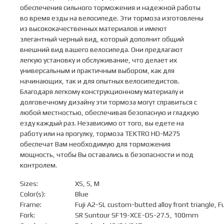
обеспечения сильного торможения и надежной работы
во время езды на велосипеде. Эти тормоза изготовлены
из высококачественных материалов и имеют
элегантный черный вид, который дополнит общий
внешний вид вашего велосипеда. Они предлагают
легкую установку и обслуживание, что делает их
универсальным и практичным выбором, как для
начинающих, так и для опытных велосипедистов.
Благодаря легкому конструкционному материалу и
долговечному дизайну эти тормоза могут справиться с
любой местностью, обеспечивая безопасную и гладкую
езду каждый раз. Независимо от того, вы едете на
работу или на прогулку, тормоза TEKTRO HD-M275
обеспечат Вам необходимую для торможения
мощность, чтобы Вы оставались в безопасности и под
контролем.
Sizes:
XS, S, M
Color(s):
Blue
Frame:
Fuji A2-SL custom-butted alloy front triangle, Fuj
Fork:
SR Suntour SF19-XCE-DS-27.5, 100mm