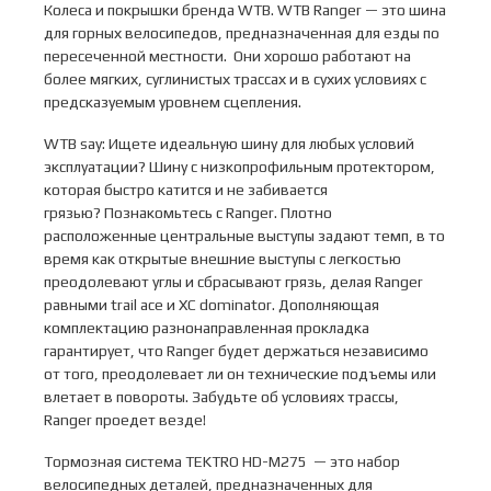
Колеса и покрышки бренда WTB. WTB Ranger — это шина
для горных велосипедов, предназначенная для езды по
пересеченной местности. Они хорошо работают на
более мягких, суглинистых трассах и в сухих условиях с
предсказуемым уровнем сцепления.
WTB say: Ищете идеальную шину для любых условий
эксплуатации? Шину с низкопрофильным протектором,
которая быстро катится и не забивается
грязью? Познакомьтесь с Ranger. Плотно
расположенные центральные выступы задают темп, в то
время как открытые внешние выступы с легкостью
преодолевают углы и сбрасывают грязь, делая Ranger
равными trail ace и XC dominator. Дополняющая
комплектацию разнонаправленная прокладка
гарантирует, что Ranger будет держаться независимо
от того, преодолевает ли он технические подъемы или
влетает в повороты. Забудьте об условиях трассы,
Ranger проедет везде!
Тормозная система TEKTRO HD-M275 — это набор
велосипедных деталей, предназначенных для