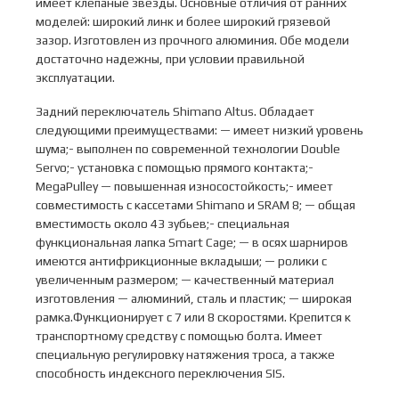
имеет клепаные звезды. Основные отличия от ранних
моделей: широкий линк и более широкий грязевой
зазор. Изготовлен из прочного алюминия. Обе модели
достаточно надежны, при условии правильной
эксплуатации.
Задний переключатель Shimano Altus. Обладает
следующими преимуществами: — имеет низкий уровень
шума;- выполнен по современной технологии Double
Servo;- установка с помощью прямого контакта;-
MegaPulley — повышенная износостойкость;- имеет
совместимость с кассетами Shimano и SRAM 8; — общая
вместимость около 43 зубьев;- специальная
функциональная лапка Smart Cage; — в осях шарниров
имеются антифрикционные вкладыши; — ролики с
увеличенным размером; — качественный материал
изготовления — алюминий, сталь и пластик; — широкая
рамка.Функционирует с 7 или 8 скоростями. Крепится к
транспортному средству с помощью болта. Имеет
специальную регулировку натяжения троса, а также
способность индексного переключения SIS.