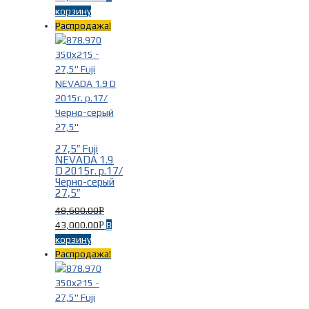
корзину
Распродажа!
27,5″ Fuji
NEVADA 1.9
D 2015г. р.17/
Черно-серый
27,5″
48,600.00
Р
43,000.00
В
Р
корзину
Распродажа!