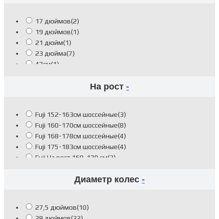
17 дюймов
(2)
19 дюймов
(1)
21 дюйм
(1)
23 дюйма
(7)
47см
(1)
55см
(5)
На рост
-
Fuji M 55см рост 168-178см
(1)
Fuji S 52см рост 160-170см
(8)
Fuji XL 58см рост 180-188см
(4)
Fuji 152-163см шоссейные
(3)
Fuji XS 49см рост 152-163см
(2)
Fuji 160-170см шоссейные
(8)
Fuji 168-178см шоссейные
(4)
Fuji 175-183см шоссейные
(4)
Fuji На рост 160-170 см
(2)
Fuji На рост 168-178 см
(3)
Диаметр колес
-
Fuji На рост 173-181 см
(1)
Fuji На рост 185-196 см
(7)
27,5 дюймов
(10)
28 дюймов
(22)