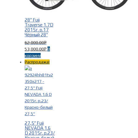
28″ Fuji
Traverse 1.7D
2015г. р.17
Чёрный 28″
62,000.00
Р
53,000.00
В
Р
корзину
Распродажа!
27,5″ Fuji
NEVADA 1.6
D 2015г. р.23/
Красно-белый