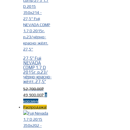
27,5″ Fuji
NEVADA
COMP 1.7 D
2015г. р.23/
чёрно-красно-
жёлт. 27,5″
52,700.00
Р
49,900.00
В
Р
корзину
Распродажа!