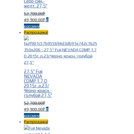
Серо-син.-
желт. 27,5″
52,700.00
Р
49,900.00
В
Р
корзину
Распродажа!
27,5″ Fuji
NEVADA
COMP 1.7 D
2015г. р.23/
Чёрно-красн.-
голубой 27,5″
52,700.00
Р
49,900.00
В
Р
корзину
Распродажа!