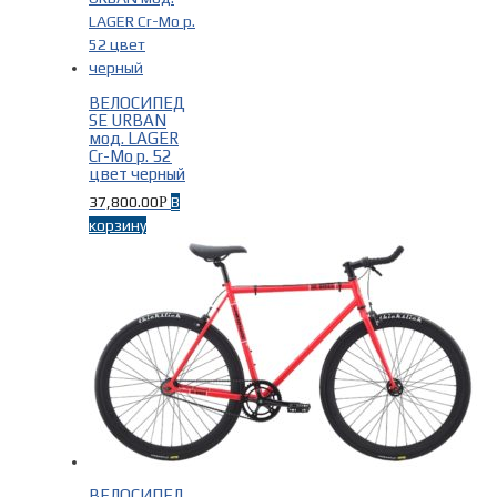
ВЕЛОСИПЕД
SE URBAN
мод. LAGER
Cr-Mo р. 52
цвет черный
37,800.00
В
Р
корзину
ВЕЛОСИПЕД