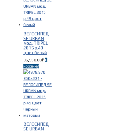
Серый
(2)
Синий
(2)
Фильтр
Фиолетовый
(2)
ВЕЛОСИПЕД
чёрный
(12)
SE URBAN
мод. TRIPEL
2015 р.49
цвет белый
36,950.00
В
Р
корзину
ВЕЛОСИПЕД
SE URBAN