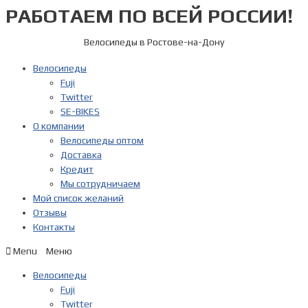
РАБОТАЕМ ПО ВСЕЙ РОССИИ!
Перейти
к
содержимому
Велосипеды в Ростове-на-Дону
Велосипеды
Fuji
Twitter
SE-BIKES
О компании
Велосипеды оптом
Доставка
Кредит
Мы сотрудничаем
Мой список желаний
Отзывы
Контакты
Menu
Велосипеды
Fuji
Twitter