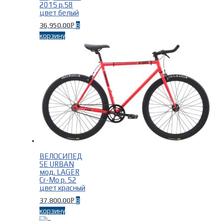
2015 р.58
цвет белый
36,950.00
В
Р
корзину
ВЕЛОСИПЕД
SE URBAN
мод. LAGER
Cr-Mo р. 52
цвет красный
37,800.00
В
Р
корзину