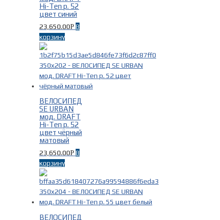
Hi-Ten р. 52
цвет синий
Fuji
(11)
23,650.00
В
Р
SE-BIKES
(21)
корзину
ВЕЛОСИПЕД
Модель
-
SE URBAN
мод. DRAFT
Hi-Ten р. 52
цвет чёрный
DRAFT
(8)
матовый
LAGER
(6)
23,650.00
В
Р
NEVADA
(10)
корзину
TRAVERSE
(1)
TRIPEL
(7)
ВЕЛОСИПЕД