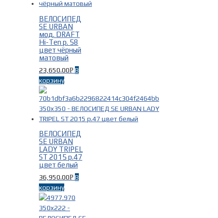
ВЕЛОСИПЕД
SE URBAN
Материал рамы
-
мод. DRAFT
Hi-Ten р. 58
цвет чёрный
Алюминий
(11)
матовый
Сталь
(21)
23,650.00
В
Р
корзину
ВЕЛОСИПЕД
SE URBAN
Цвет
-
LADY TRIPEL
ST 2015 р.47
цвет белый
Белый
(9)
36,950.00
В
Р
Красный
(4)
корзину
Серебряный
(1)