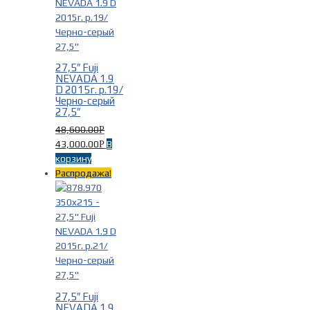
27,5″ Fuji
NEVADA 1.9
D 2015г. р.19/
Черно-серый
27,5″
48,600.00
Р
43,000.00
В
Р
корзину
Распродажа!
27,5″ Fuji
NEVADA 1.9