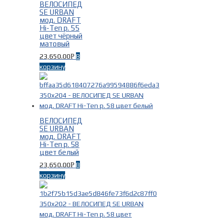
Fuji На рост 185-196 см
(7)
ВЕЛОСИПЕД
SE URBAN
Диаметр колес
-
мод. DRAFT
Hi-Ten р. 55
цвет чёрный
27,5 дюймов
(10)
матовый
28 дюймов
(22)
23,650.00
В
Р
корзину
ВЕЛОСИПЕД
SE URBAN
Пол/Возраст
-
мод. DRAFT
Hi-Ten р. 58
цвет белый
Женские
(22)
23,650.00
В
Р
Мужские
(30)
корзину