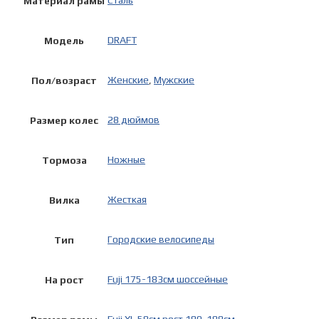
Сталь
Материал рамы
DRAFT
Модель
Женские
,
Мужские
Пол/возраст
28 дюймов
Размер колес
Ножные
Тормоза
Жесткая
Вилка
Городские велосипеды
Тип
Fuji 175-183см шоссейные
На рост