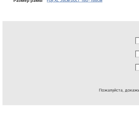
Fuji XL 58см рост 180-188см
Размер рамы
Пожалуйста, докажи