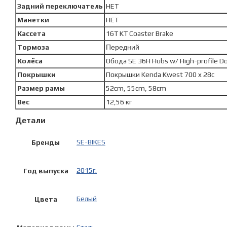
Задний переключатель
НЕТ
Манетки
НЕТ
Кассета
16T KT Coaster Brake
Тормоза
Передний
Колёса
Обода SE 36H Hubs w/ High-profile D
Покрышки
Покрышки Kenda Kwest 700 x 28c
Размер рамы
52cm, 55cm, 58cm
Вес
12,56 кг
Детали
SE-BIKES
Бренды
2015г.
Год выпуска
Белый
Цвета