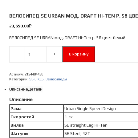
ВЕЛОСИПЕД SE URBAN МОД. DRAFT HI-TEN Р. 58 ЦВ
23,650.00
Р
ВЕЛОСИПЕД SE URBAN мод. DRAFT Hi-Ten р. 58 цвет белый
В корзину
Количество
ВЕЛОСИПЕД
SE
Артикул:
2154484458
URBAN
Категории:
SE-BIKES
,
Велосипеды
мод.
Описание
Детали
DRAFT
Hi-
Описание
Ten
Рама
Urban Single Speed Design
р.
58
Скоростей
1-ск
цвет
Вилка
SE straight Leg Hi-Ten
белый
Шатуны
SE Steel, 42T