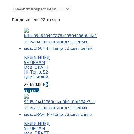
В наличии
Представлено 22 товара
Поиск по цене
Тип
ВЕЛОСИПЕД
SE URBAN
мод. DRAFT
Hi-Ten р. 52
Городские велосипеды
(19)
цвет Белый
Дорожные велосипеды
(15)
23,650.00
В
Р
Трековые велосипеды
(1)
корзину
Фикс
(12)
Фитнес велосипеды
(1)
Шоссейные велосипеды
(1)
ВЕЛОСИПЕД
Бренды
-
SE URBAN
мод. DRAFT