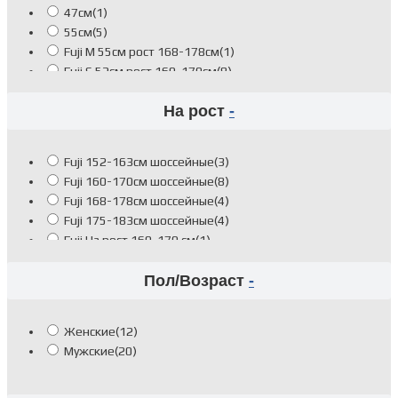
47см
(1)
55см
(5)
Fuji M 55см рост 168-178см
(1)
Fuji S 52см рост 160-170см
(8)
Fuji XL 58см рост 180-188см
(4)
На рост
-
Fuji XS 49см рост 152-163см
(2)
Fuji 152-163см шоссейные
(3)
Fuji 160-170см шоссейные
(8)
Fuji 168-178см шоссейные
(4)
Fuji 175-183см шоссейные
(4)
Fuji На рост 160-170 см
(1)
Fuji На рост 168-178 см
(2)
Пол/Возраст
-
Женские
(12)
Мужские
(20)