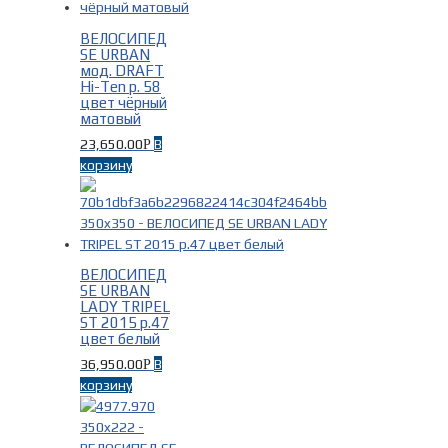
ВЕЛОСИПЕД
SE URBAN
Материал рамы
-
мод. DRAFT
Hi-Ten р. 58
цвет чёрный
Алюминий
(1)
матовый
Сталь
(21)
23,650.00
В
Р
корзину
ВЕЛОСИПЕД
SE URBAN
Цвет
-
LADY TRIPEL
ST 2015 р.47
цвет белый
Белый
(8)
36,950.00
В
Р
Красный
(3)
корзину
Серебряный
(1)