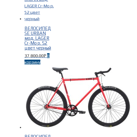
ВЕЛОСИПЕД
SE URBAN
мод. LAGER
Cr-Mo р. 52
цвет черный
37,800.00
В
Р
корзину
ВЕЛОСИПЕД