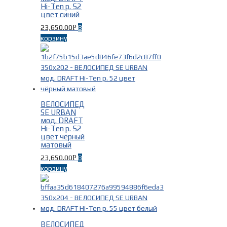
Hi-Ten р. 52
цвет синий
Fuji
(1)
23,650.00
В
Р
SE-BIKES
(21)
корзину
ВЕЛОСИПЕД
Модель
-
SE URBAN
мод. DRAFT
Hi-Ten р. 52
цвет чёрный
DRAFT
(8)
матовый
LAGER
(6)
23,650.00
В
Р
TRAVERSE
(1)
корзину
TRIPEL
(7)
ВЕЛОСИПЕД