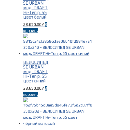
Год выпуска
-
SE URBAN
мод. DRAFT
Hi-Ten р. 55
цвет белый
2015г.
(22)
23,650.00
В
Р
корзину
ВЕЛОСИПЕД
SE URBAN
Размер рамы
-
мод. DRAFT
Hi-Ten р. 55
цвет синий
17 дюймов
(1)
23,650.00
В
Р
47см
(1)
корзину
55см
(5)
Fuji M 55см рост 168-178см
(1)
Fuji S 52см рост 160-170см
(8)
Fuji XL 58см рост 180-188см
(4)
Fuji XS 49см рост 152-163см
(2)