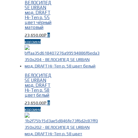
ВЕЛОСИПЕД
SE URBAN
На рост
-
мод. DRAFT
Hi-Ten р. 55
цвет чёрный
Fuji 152-163см шоссейные
(3)
матовый
Fuji 160-170см шоссейные
(8)
23,650.00
В
Р
Fuji 168-178см шоссейные
(4)
корзину
Fuji 175-183см шоссейные
(4)
Fuji На рост 160-170 см
(1)
Fuji На рост 168-178 см
(2)
ВЕЛОСИПЕД
SE URBAN
Пол/Возраст
-
мод. DRAFT
Hi-Ten р. 58
цвет белый
Женские
(12)
23,650.00
В
Р
Мужские
(20)
корзину