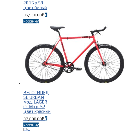
2015 р.58
цвет белый
36,950.00
В
Р
корзину
ВЕЛОСИПЕД
SE URBAN
мод. LAGER
Cr-Mo р. 52
цвет красный
37,800.00
В
Р
корзину