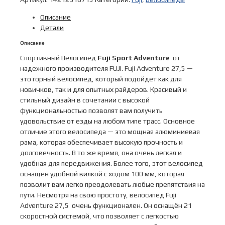
2021
Описание
MTB
Детали
мод.
Adventure
Описание
27.5
Спортивный Велосипед
Fuji Sport Adventure
от
ST
надежного производителя FUJI. Fuji Adventure 27,5 —
A1-
это горный велосипед, который подойдет как для
SL
новичков, так и для опытных райдеров. Красивый и
р.
стильный дизайн в сочетании с высокой
15
функциональностью позволят вам получить
цв.
удовольствие от езды на любом типе трасс. Основное
бирюзовый
отличие этого велосипеда — это мощная алюминиевая
металлик
рама, которая обеспечивает высокую прочность и
долговечность. В то же время, она очень легкая и
удобная для передвижения. Более того, этот велосипед
оснащён удобной вилкой с ходом 100 мм, которая
позволит вам легко преодолевать любые препятствия на
пути. Несмотря на свою простоту, велосипед Fuji
Adventure 27,5 очень функционален. Он оснащён 21
скоростной системой, что позволяет с легкостью