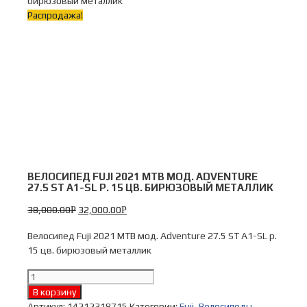
бирюзовый металлик
Распродажа!
ВЕЛОСИПЕД FUJI 2021 MTB МОД. ADVENTURE
27.5 ST A1-SL Р. 15 ЦВ. БИРЮЗОВЫЙ МЕТАЛЛИК
38,000.00
32,000.00
Р
Р
Велосипед Fuji 2021 MTB мод. Adventure 27.5 ST A1-SL р.
15 цв. бирюзовый металлик
Количество
Велосипед
В корзину
Fuji
Артикул:
14212318715
Категории:
Fuji
,
Велосипеды