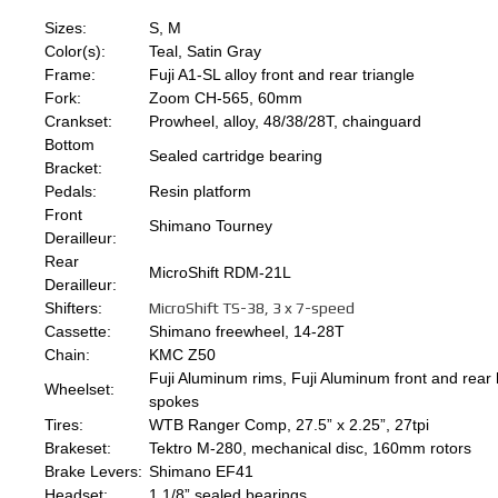
Sizes:
S, M
Color(s):
Teal, Satin Gray
Frame:
Fuji A1-SL alloy front and rear triangle
Fork:
Zoom CH-565, 60mm
Crankset:
Prowheel, alloy, 48/38/28T, chainguard
Bottom
Sealed cartridge bearing
Bracket:
Pedals:
Resin platform
Front
Shimano Tourney
Derailleur:
Rear
MicroShift RDM-21L
Derailleur:
Shifters:
MicroShift TS-38, 3 x 7-speed
Cassette:
Shimano freewheel, 14-28T
Chain:
KMC Z50
Fuji Aluminum rims, Fuji Aluminum front and rear 
Wheelset:
spokes
Tires:
WTB Ranger Comp, 27.5” x 2.25”, 27tpi
Brakeset:
Tektro M-280, mechanical disc, 160mm rotors
Brake Levers:
Shimano EF41
Headset:
1 1/8” sealed bearings