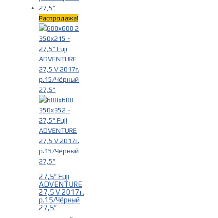
Распродажа!
Материал рамы
-
Алюминий
(35)
Цвет
-
Белый
(1)
27,5″ Fuji
ADVENTURE
Бирюзовый
(4)
27,5 V 2017г.
р.15/Чёрный
Голубой
(3)
27,5″