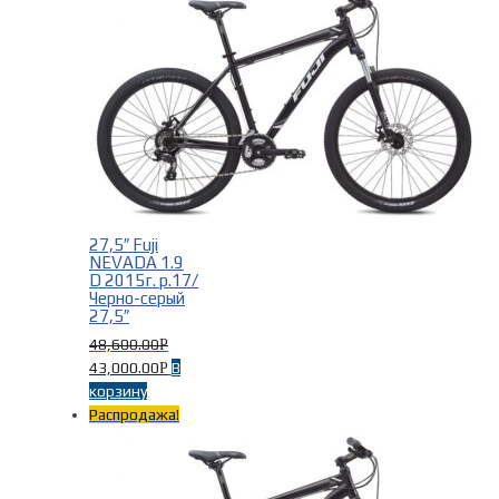
27,5″ Fuji
NEVADA 1.9
D 2015г. р.17/
Черно-серый
27,5″
48,600.00
Р
43,000.00
В
Р
корзину
Распродажа!