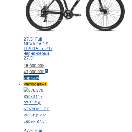
27,5″ Fuji
NEVADA 1.9
D 2015г. р.21/
Черно-серый
27,5″
48,600.00
Р
43,000.00
В
Р
корзину
Распродажа!
27,5″ Fuji