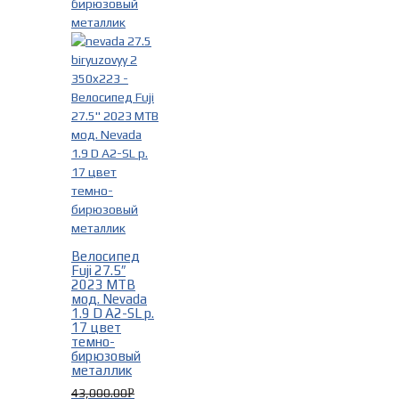
Велосипед
Fuji 27.5″
2023 MTB
мод. Nevada
1.9 D A2-SL р.
17 цвет
темно-
бирюзовый
металлик
43,000.00
Р