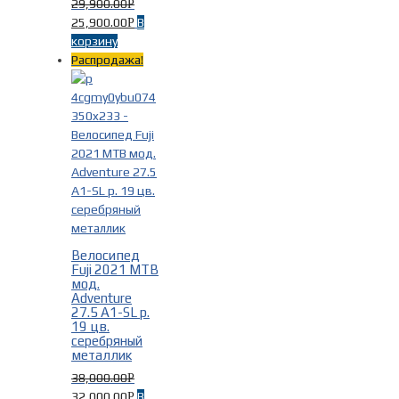
29,900.00
Р
Красный
(3)
25,900.00
В
Р
корзину
Серебряный
(4)
Фильтр
Распродажа!
Серый
(5)
Синий
(1)
чёрный
(14)
Велосипед
Fuji 2021 MTB
мод.
Adventure
27.5 A1-SL р.
19 цв.
серебряный
металлик
38,000.00
Р
32,000.00
В
Р