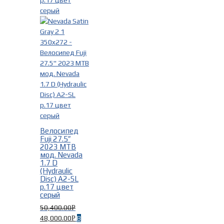
Велосипед
Fuji 27.5″
2023 MTB
мод. Nevada
1.7 D
(Hydraulic
Disc) A2-SL
р.17 цвет
серый
50,400.00
Р
48,000.00
В
Р