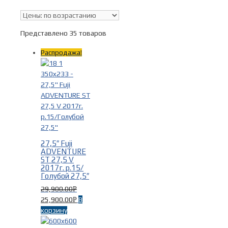
В наличии
Представлено 35 товаров
Поиск по цене
Распродажа!
Тип
Горные велосипеды
(35)
27,5″ Fuji
ADVENTURE
ST 27,5 V
2017г. р.15/
Голубой 27,5″
29,900.00
Р
25,900.00
В
Р
корзину
Бренды
-