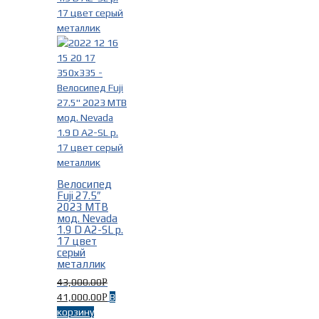
Велосипед
Fuji 27.5″
2023 MTB
мод. Nevada
1.9 D A2-SL р.
17 цвет
серый
металлик
43,000.00
Р
41,000.00
В
Р
корзину