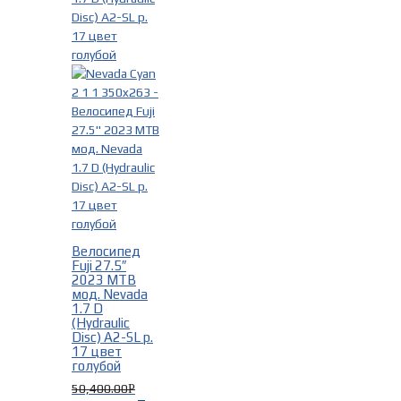
Велосипед
Fuji 27.5″
2023 MTB
мод. Nevada
1.7 D
(Hydraulic
Disc) A2-SL р.
17 цвет
голубой
50,400.00
Р