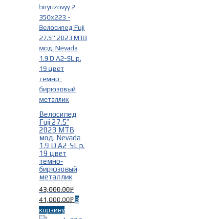
Велосипед
Fuji 27.5″
2023 MTB
мод. Nevada
1.9 D A2-SL р.
19 цвет
темно-
бирюзовый
металлик
43,000.00
Р
41,000.00
В
Р
корзину