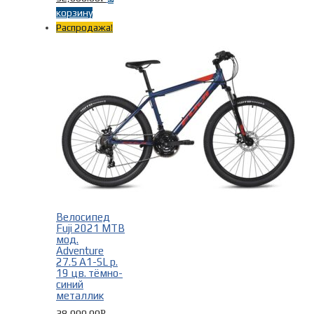
корзину
Распродажа!
Велосипед
Fuji 2021 MTB
мод.
Adventure
27.5 A1-SL р.
19 цв. тёмно-
синий
металлик
38,000.00
Р