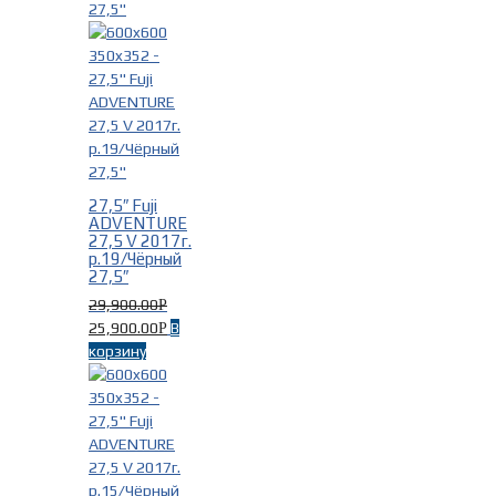
На рост
-
Fuji На рост 145-155 см
(1)
Fuji На рост 155-163 см
(6)
Fuji На рост 160-170 см
(10)
Fuji На рост 168-178 см
(10)
Fuji На рост 173-181 см
(1)
27,5″ Fuji
Fuji На рост 185-196 см
(7)
ADVENTURE
27,5 V 2017г.
р.19/Чёрный
27,5″
Пол/Возраст
-
29,900.00
Р
25,900.00
В
Р
корзину
Женские
(35)
Мужские
(35)