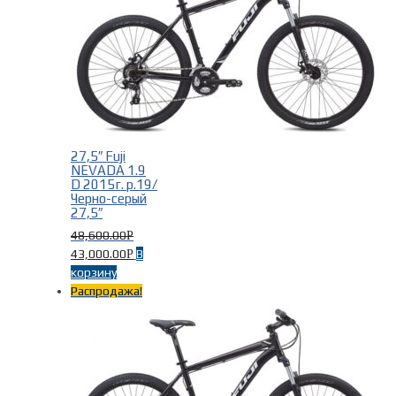
27,5″ Fuji
NEVADA 1.9
D 2015г. р.19/
Черно-серый
27,5″
48,600.00
Р
43,000.00
В
Р
корзину
Распродажа!