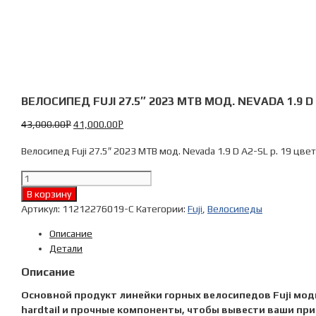
ВЕЛОСИПЕД FUJI 27.5″ 2023 MTB МОД. NEVADA 1.9 
43,000.00
41,000.00
Р
Р
Велосипед Fuji 27.5″ 2023 MTB мод. Nevada 1.9 D A2-SL р. 19 цве
Количество
Велосипед
В корзину
Fuji
Артикул:
11212276019-C
Категории:
Fuji
,
Велосипеды
27.5"
Описание
2023
Детали
MTB
мод.
Описание
Nevada
Основной продукт линейки горных велосипедов Fuji модиф
1.9
hardtail и прочные компоненты, чтобы вывести ваши пр
D