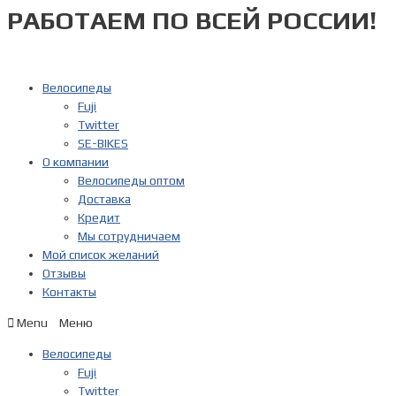
РАБОТАЕМ ПО ВСЕЙ РОССИИ!
Перейти
к
содержимому
Велосипеды
Fuji
Twitter
SE-BIKES
О компании
Велосипеды оптом
Доставка
Кредит
Мы сотрудничаем
Мой список желаний
Отзывы
Контакты
Menu
Велосипеды
Fuji
Twitter