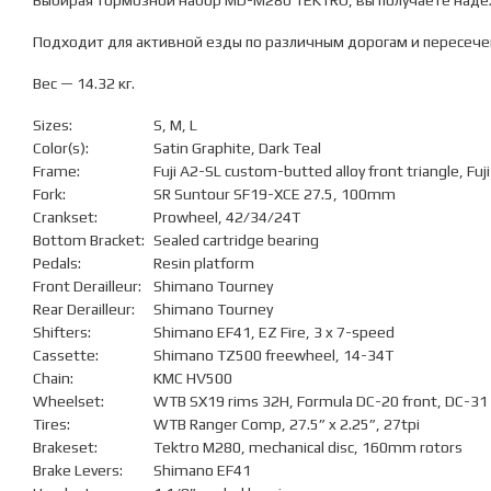
Выбирая тормозной набор MD-M280 TEKTRO, вы получаете наде
Подходит для активной езды по различным дорогам и пересече
Вес — 14.32 кг.
Sizes:
S, M, L
Color(s):
Satin Graphite, Dark Teal
Frame:
Fuji A2-SL custom-butted alloy front triangle, Fuji
Fork:
SR Suntour SF19-XCE 27.5, 100mm
Crankset:
Prowheel, 42/34/24T
Bottom Bracket:
Sealed cartridge bearing
Pedals:
Resin platform
Front Derailleur:
Shimano Tourney
Rear Derailleur:
Shimano Tourney
Shifters:
Shimano EF41, EZ Fire, 3 x 7-speed
Cassette:
Shimano TZ500 freewheel, 14-34T
Chain:
KMC HV500
Wheelset:
WTB SX19 rims 32H, Formula DC-20 front, DC-31 
Tires:
WTB Ranger Comp, 27.5” x 2.25”, 27tpi
Brakeset:
Tektro M280, mechanical disc, 160mm rotors
Brake Levers:
Shimano EF41