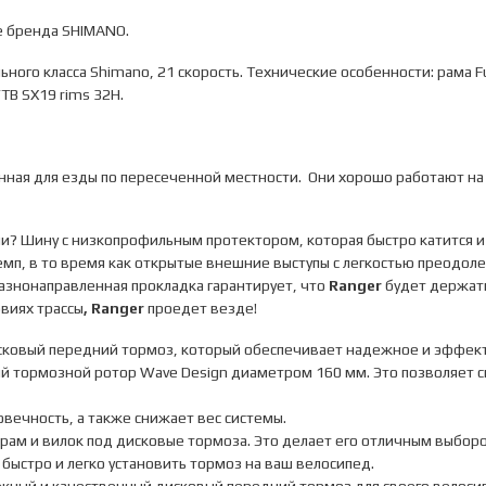
е бренда SHIMANO.
ого класса Shimano, 21 скорость. Технические особенности: рама Fuji 
TB SX19 rims 32H.
ная для езды по пересеченной местности. Они хорошо работают на бо
ии? Шину с низкопрофильным протектором, которая быстро катится и
мп, в то время как открытые внешние выступы с легкостью преодоле
разнонаправленная прокладка гарантирует, что
Ranger
будет держать
овиях трассы
, Ranger
проедет везде!
сковый передний тормоз, который обеспечивает надежное и эффек
 тормозной ротор Wave Design диаметром 160 мм. Это позволяет сн
вечность, а также снижает вес системы.
ам и вилок под дисковые тормоза. Это делает его отличным выборо
быстро и легко установить тормоз на ваш велосипед.