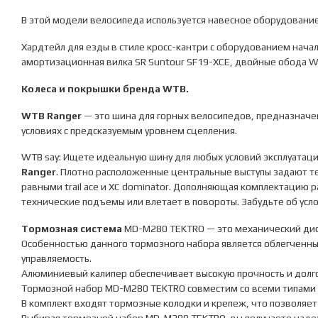
A2-
В этой модели велосипеда используется навесное оборудовани
SL
р.
Хардтейл для езды в стиле кросс-кантри с оборудованием начальн
19
амортизационная вилка SR Suntour SF19-XCE, двойные обода W
цвет
серый
Колеса и покрышки бренда
WTB
.
металлик
WTB Ranger
— это шина для горных велосипедов, предназначен
условиях с предсказуемым уровнем сцепления.
WTB say: Ищете идеальную шину для любых условий эксплуатац
Ranger
. Плотно расположенные центральные выступы задают те
равными trail ace и XC dominator. Дополняющая комплектацию 
технические подъемы или влетает в повороты. Забудьте об усл
Тормозная система
MD-M280 TEKTRO — это механический ди
Особенностью данного тормозного набора является облегченный
управляемость.
Алюминиевый калипер обеспечивает высокую прочность и долго
Тормозной набор MD-M280 TEKTRO совместим со всеми типами р
В комплект входят тормозные колодки и крепеж, что позволяет 