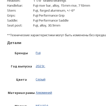
Headset:
1 1/8” sealed bearings
Handlebar:
Fuji riser bar, alloy, 15mm rise, 710mm
Stem:
Fuji, forged aluminum, +/-6°
Grips:
Fuji Performance Grip
Saddle:
Fuji Performance Saddle
Seat post:
Fuji, alloy, 30.9mm
**Технические характеристики могут быть изменены без предв
Детали
Fuji
Бренды
2023г.
Год выпуска
Серый
Цвета
Алюминий
Материал рамы
NEVADA
Модель