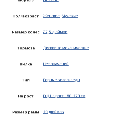
Женские
,
Мужские
Пол/возраст
27,5 дюймов
Размер колес
Дисковые механические
Тормоза
Нет значений
Вилка
Горные велосипеды
Тип
Fuji На рост 168-178 см
На рост
19 дюймов
Размер рамы