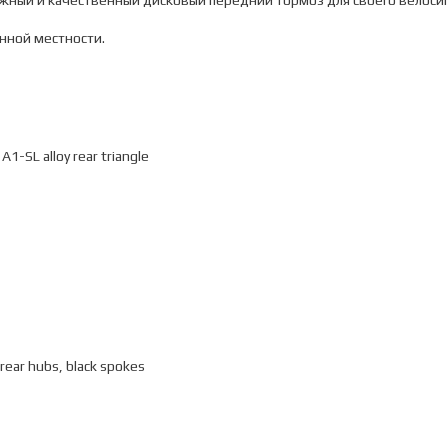
жный и качественный дисковый передний тормоз для своего велоси
нной местности.
 A1-SL alloy rear triangle
rear hubs, black spokes