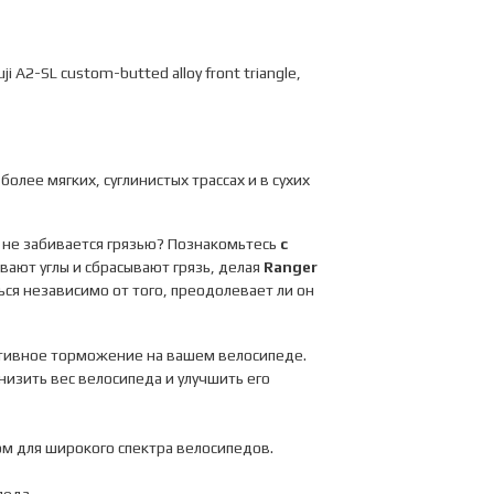
A2-SL custom-butted alloy front triangle,
лее мягких, суглинистых трассах и в сухих
 не забивается грязью? Познакомьтесь
с
вают углы и сбрасывают грязь, делая
Ranger
ся независимо от того, преодолевает ли он
тивное торможение на вашем велосипеде.
изить вес велосипеда и улучшить его
м для широкого спектра велосипедов.